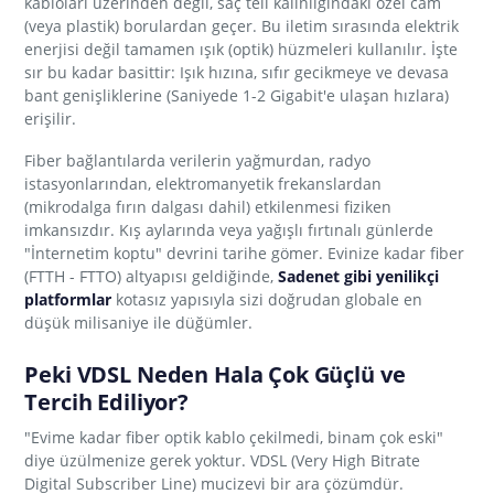
kabloları üzerinden değil, saç teli kalınlığındaki özel cam
(veya plastik) borulardan geçer. Bu iletim sırasında elektrik
enerjisi değil tamamen ışık (optik) hüzmeleri kullanılır. İşte
sır bu kadar basittir: Işık hızına, sıfır gecikmeye ve devasa
bant genişliklerine (Saniyede 1-2 Gigabit'e ulaşan hızlara)
erişilir.
Fiber bağlantılarda verilerin yağmurdan, radyo
istasyonlarından, elektromanyetik frekanslardan
(mikrodalga fırın dalgası dahil) etkilenmesi fiziken
imkansızdır. Kış aylarında veya yağışlı fırtınalı günlerde
"İnternetim koptu" devrini tarihe gömer. Evinize kadar fiber
(FTTH - FTTO) altyapısı geldiğinde,
Sadenet gibi yenilikçi
platformlar
kotasız yapısıyla sizi doğrudan globale en
düşük milisaniye ile düğümler.
Peki VDSL Neden Hala Çok Güçlü ve
Tercih Ediliyor?
"Evime kadar fiber optik kablo çekilmedi, binam çok eski"
diye üzülmenize gerek yoktur. VDSL (Very High Bitrate
Digital Subscriber Line) mucizevi bir ara çözümdür.