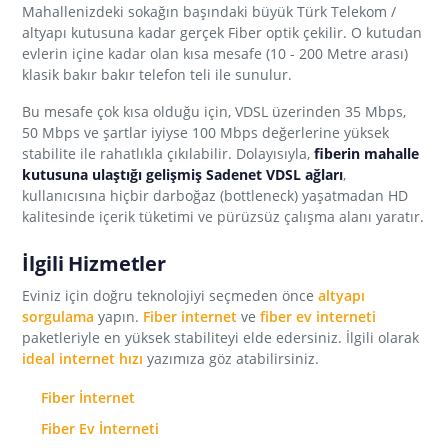
Mahallenizdeki sokağın başındaki büyük Türk Telekom /
altyapı kutusuna kadar gerçek Fiber optik çekilir. O kutudan
evlerin içine kadar olan kısa mesafe (10 - 200 Metre arası)
klasik bakır bakır telefon teli ile sunulur.
Bu mesafe çok kısa olduğu için, VDSL üzerinden 35 Mbps,
50 Mbps ve şartlar iyiyse 100 Mbps değerlerine yüksek
stabilite ile rahatlıkla çıkılabilir. Dolayısıyla,
fiberin mahalle
kutusuna ulaştığı gelişmiş Sadenet VDSL ağları
,
kullanıcısına hiçbir darboğaz (bottleneck) yaşatmadan HD
kalitesinde içerik tüketimi ve pürüzsüz çalışma alanı yaratır.
İlgili Hizmetler
Eviniz için doğru teknolojiyi seçmeden önce
altyapı
sorgulama
yapın.
Fiber internet
ve
fiber ev interneti
paketleriyle en yüksek stabiliteyi elde edersiniz. İlgili olarak
ideal internet hızı
yazımıza göz atabilirsiniz.
Fiber İnternet
Fiber Ev İnterneti