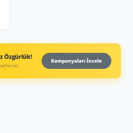
z Özgürlük!
Kampanyaları İncele
saf hız var.