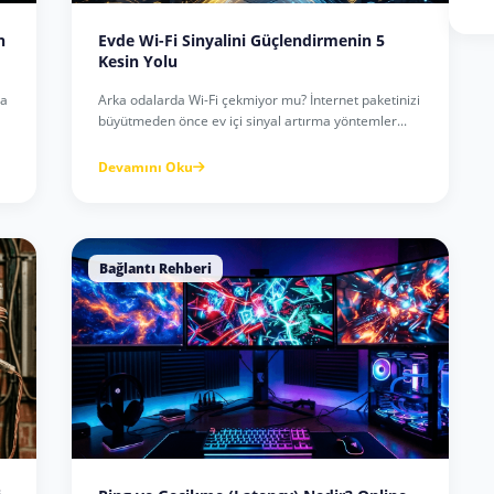
n
Evde Wi-Fi Sinyalini Güçlendirmenin 5
Kesin Yolu
da
Arka odalarda Wi-Fi çekmiyor mu? İnternet paketinizi
büyütmeden önce ev içi sinyal artırma yöntemler...
Devamını Oku
Bağlantı Rehberi