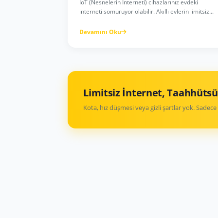
IoT (Nesnelerin İnterneti) cihazlarınız evdeki
interneti sömürüyor olabilir. Akıllı evlerin limitsiz...
Devamını Oku
Limitsiz İnternet, Taahhütsü
Kota, hız düşmesi veya gizli şartlar yok. Sadece 