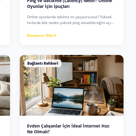
i
Ping ve Gecikme (Latency) Nedir? Online
Oyunlar İçin İpuçları
Online oyunlarda takılma mı yaşıyorsunuz? Yüksek
hızlarda bile neden yüksek ping alınabileceğini açı...
Devamını Oku
Bağlantı Rehberi
Evden Çalışanlar İçin İdeal İnternet Hızı
Ne Olmalı?