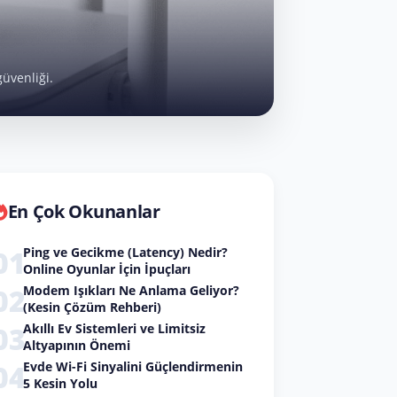
güvenliği.
En Çok Okunanlar
0
1
Ping ve Gecikme (Latency) Nedir?
Online Oyunlar İçin İpuçları
0
2
Modem Işıkları Ne Anlama Geliyor?
(Kesin Çözüm Rehberi)
0
3
Akıllı Ev Sistemleri ve Limitsiz
Altyapının Önemi
0
4
Evde Wi-Fi Sinyalini Güçlendirmenin
5 Kesin Yolu