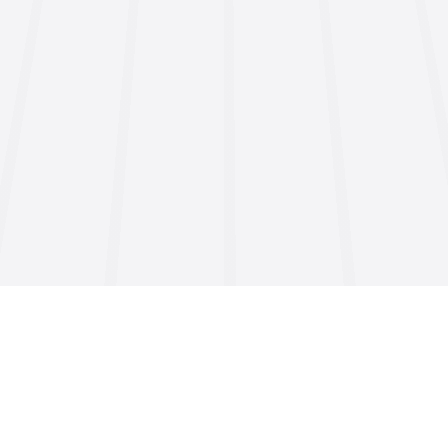
En uygun fiyat seçenekleri ile sunmak ve en iyi
çözümleri üretmek amacıyla kurulmuş yüksek
hızlı ve kaliteli internet hizmetini tanıtan bir
anonim şirkettir.