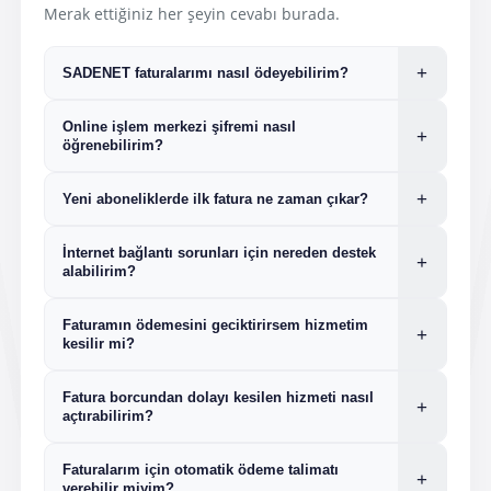
Merak ettiğiniz her şeyin cevabı burada.
+
SADENET faturalarımı nasıl ödeyebilirim?
SADENET Online İşlemler üzerinden abone numaranızla
Online işlem merkezi şifremi nasıl
kredi veya banka kartı ile ödeme yapabilirsiniz.
Tıklayınız.
+
öğrenebilirim?
DenizBank ATM, Gişe ve MobilDeniz üzerinden abone
numaranızla ödeme yapabilir ve otomatik ödeme talimatı
Giriş ekranındaki "şifremi unuttum" sekmesini
oluşturabilirsiniz.
+
Yeni aboneliklerde ilk fatura ne zaman çıkar?
kullanarak şifrenizi sıfırlayabilirsiniz.
Ziraat Bankası İnternet Bankacılığı ve Mobil Bankacılık
Yeni aboneliklerde ilk fatura, ön ödemeli olarak
uygulamalarından ödeme yapabilirsiniz.
İnternet bağlantı sorunları için nereden destek
ayın 1'i ile 5'i arasında kesilir.
+
Faturamatik online işlemlerinden ödeme yapabilirsiniz.
alabilirim?
Tıklayınız.
0850 800 0 900
teknik destek hattımızdan 7/24
Faturamın ödemesini geciktirirsem hizmetim
destek alabilirsiniz.
+
kesilir mi?
Ödemenizi geciktirmeniz durumunda önce
Fatura borcundan dolayı kesilen hizmeti nasıl
hizmetiniz durdurulur. Ödemeyi
+
açtırabilirim?
tamamladığınızda hizmetiniz yeniden
aktifleştirilir.
Web sitemizdeki online işlemler bölümü veya
Faturalarım için otomatik ödeme talimatı
anlaşmalı bankalar aracılığıyla ödemenizi
+
verebilir miyim?